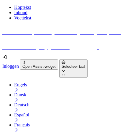
Koptekst
Inhoud
Voettekst
Geen idee waar je moet beginnen met digitale toegankelijkheid?
Download vandaag nog gratis onze
EAA-checklist
!
Inloggen
Open Assist-widget
Selecteer taal
Engels
Dansk
Deutsch
Español
Français