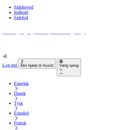
Sidehoved
Indhold
Sidefod
Hvor tilgængelig er din hjemmeside egentlig?
Find ud af det på mindre end 2 minutter
Log ind
Åbn hjælp til Assist
Vælg sprog
Engelsk
Dansk
Tysk
Español
Fransk