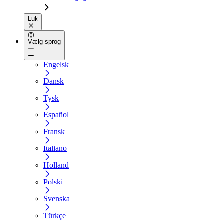
Luk
Vælg sprog
Engelsk
Dansk
Tysk
Español
Fransk
Italiano
Holland
Polski
Svenska
Türkçe