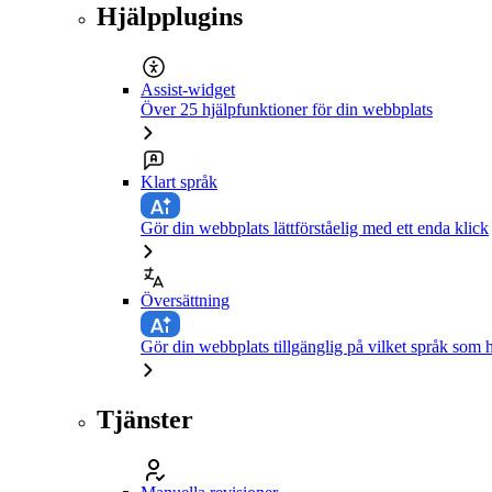
Hjälpplugins
Assist-widget
Över 25 hjälpfunktioner för din webbplats
Klart språk
Gör din webbplats lättförståelig med ett enda klick
Översättning
Gör din webbplats tillgänglig på vilket språk som h
Tjänster