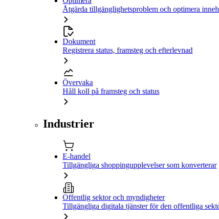
Optimera
Åtgärda tillgänglighetsproblem och optimera inneh
Dokument
Registrera status, framsteg och efterlevnad
Övervaka
Håll koll på framsteg och status
Industrier
E-handel
Tillgängliga shoppingupplevelser som konverterar
Offentlig sektor och myndigheter
Tillgängliga digitala tjänster för den offentliga sekt