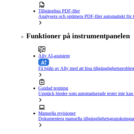
Tillgängliga PDF-filer
Analysera och optimera PDF-filer automatiskt för t
Funktioner på instrumentpanelen
Ally AI-assistent
Få hjälp av Ally med att lösa tillgänglighetsproble
Guidad testning
Upptäck hinder som automatiserade tester inte kan
Manuella revisioner
Dokumentera manuella tillgänglighetsgranskningar 