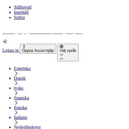
Sidhuvud
Innehåll
Sidfot
Hur tillgänglig är din webbplats egentligen?
Logga in
Öppna Assist-hjälp
Välj språk
Engelska
Dansk
tyska
Spanska
franska
Italiano
Nederländerna