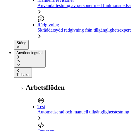
Manuella revisioner
Användartestning av personer med funktionsnedsä
Rådgivning
Skräddarsydd rådgivning från tillgänglighetsexpert
Stäng
Användningsfall
Tillbaka
Arbetsflöden
Test
Automatiserad och manuell tillgänglighetstestning