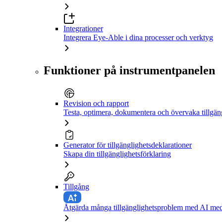
Integrationer
Integrera Eye-Able i dina processer och verktyg
Funktioner på instrumentpanelen
Revision och rapport
Testa, optimera, dokumentera och övervaka tillgän
Generator för tillgänglighetsdeklarationer
Skapa din tillgänglighetsförklaring
Tillgång
Åtgärda många tillgänglighetsproblem med AI med 