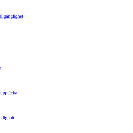
illgänglighet
m
 upptäcka
digitalt