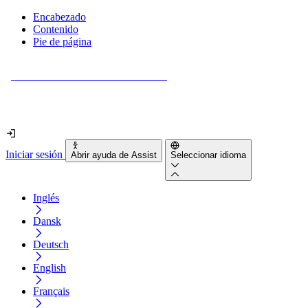
Encabezado
Contenido
Pie de página
¿Tu sitio web es realmente accesible?
Descúbrelo en menos de 2 minutos.
Iniciar sesión
Abrir ayuda de Assist
Seleccionar idioma
Inglés
Dansk
Deutsch
English
Français