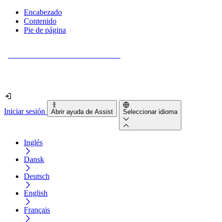
Encabezado
Contenido
Pie de página
¿Tu sitio web es realmente accesible?
Descúbrelo en menos de 2 minutos.
Iniciar sesión
Abrir ayuda de Assist
Seleccionar idioma
Inglés
Dansk
Deutsch
English
Français