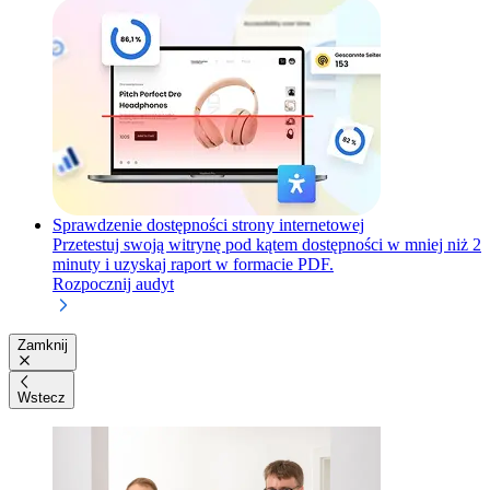
Sprawdzenie dostępności strony internetowej
Przetestuj swoją witrynę pod kątem dostępności w mniej niż 2
minuty i uzyskaj raport w formacie PDF.
Rozpocznij audyt
Zamknij
Wstecz