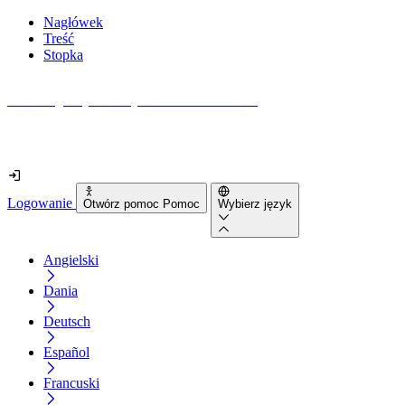
Nagłówek
Treść
Stopka
Jak dostępna jest Twoja strona internetowa?
Dowiedz się w mniej niż 2 minuty
Logowanie
Otwórz pomoc Pomoc
Wybierz język
Angielski
Dania
Deutsch
Español
Francuski