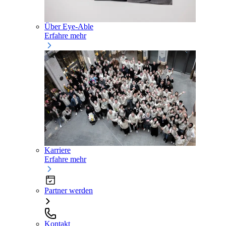
Über Eye-Able
Erfahre mehr
Karriere
Erfahre mehr
Partner werden
Kontakt