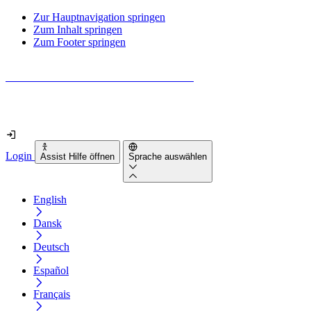
Zur Hauptnavigation springen
Zum Inhalt springen
Zum Footer springen
Wie barrierefrei ist deine Website wirklich?
Finde es in nur 2 Minuten heraus
Login
Assist Hilfe öffnen
Sprache auswählen
English
Dansk
Deutsch
Español
Français