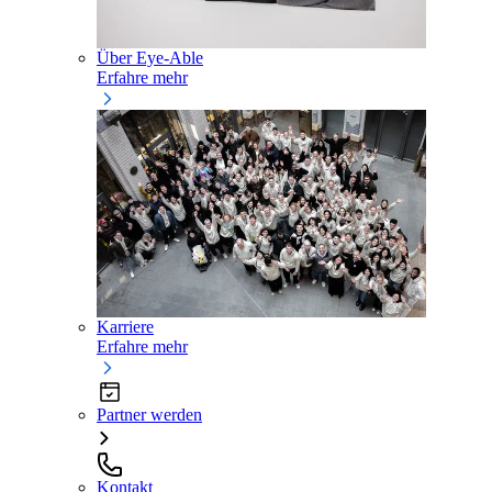
Über Eye-Able
Erfahre mehr
Karriere
Erfahre mehr
Partner werden
Kontakt