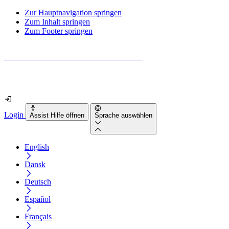
Zur Hauptnavigation springen
Zum Inhalt springen
Zum Footer springen
Wie barrierefrei ist deine Website wirklich?
Finde es in nur 2 Minuten heraus
Login
Assist Hilfe öffnen
Sprache auswählen
English
Dansk
Deutsch
Español
Français