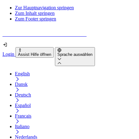
Zur Hauptnavigation springen
Zum Inhalt springen
Zum Footer springen
Wie barrierefrei ist deine Website wirklich?
Login
Assist Hilfe öffnen
Sprache auswählen
English
Dansk
Deutsch
Español
Français
Italiano
Nederlands