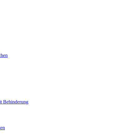
chen
mit Behinderung
ten