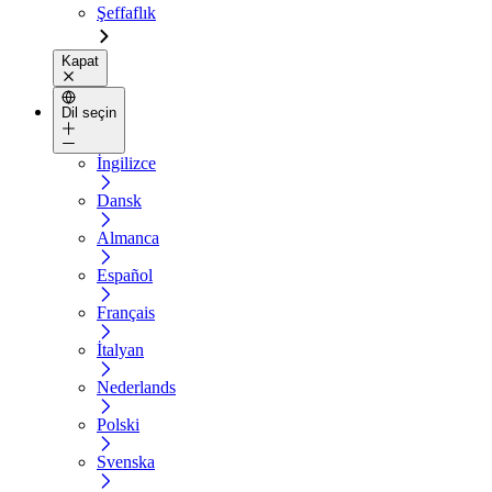
Şeffaflık
Kapat
Dil seçin
İngilizce
Dansk
Almanca
Español
Français
İtalyan
Nederlands
Polski
Svenska