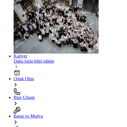
Kariyer
Daha fazla bilgi edinin
Ortak Olun
Bize Ulaşın
Basın ve Medya