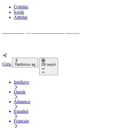
Üstbilgi
İçerik
Altbilgi
Web siteniz gerçekten ne kadar erişilebilir?
2 dakikadan kısa sürede öğrenin
Giriş
Yardımını aç
Dil seçin
İngilizce
Dansk
Almanca
Español
Français