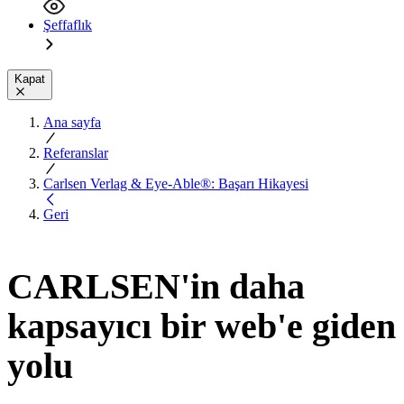
Şeffaflık
Kapat
Ana sayfa
Referanslar
Carlsen Verlag & Eye-Able®: Başarı Hikayesi
Geri
CARLSEN'in daha
kapsayıcı bir web'e giden
yolu