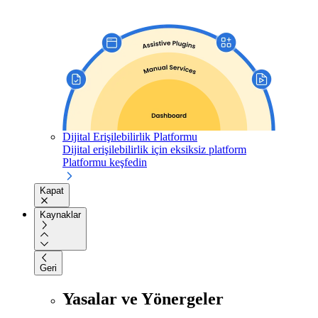
Dijital Erişilebilirlik Platformu
Dijital erişilebilirlik için eksiksiz platform
Platformu keşfedin
Kapat
Kaynaklar
Geri
Yasalar ve Yönergeler