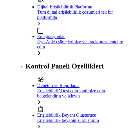
Dijital Erişilebilirlik Platformu
Tüm dijital erişilebilirlik çözümleri tek bir
platformda
Entegrasyonlar
Eye-Able'ı süreçlerinize ve araçlarınıza entegre
edin
Kontrol Paneli Özellikleri
Denetim ve Raporlama
Erişilebilirliği test edin, optimize edin,
belgelendirin ve izleyin
Erişilebilirlik Beyanı Oluşturucu
Erişilebilirlik beyanınızı oluşturun