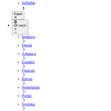
Şeffaflık
Kapat
Dil seçin
İngilizce
Dansk
Almanca
Español
Français
İtalyan
Nederlands
Polski
Svenska