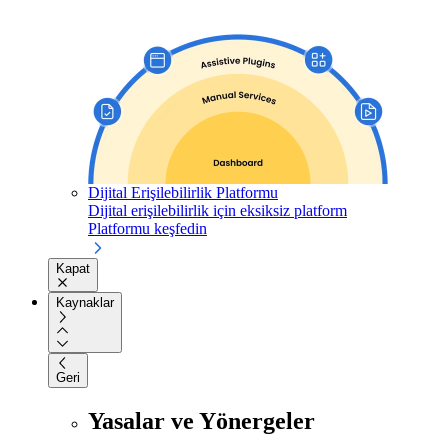
Dijital Erişilebilirlik Platformu
Dijital erişilebilirlik için eksiksiz platform
Platformu keşfedin
Kapat
Kaynaklar
Geri
Yasalar ve Yönergeler