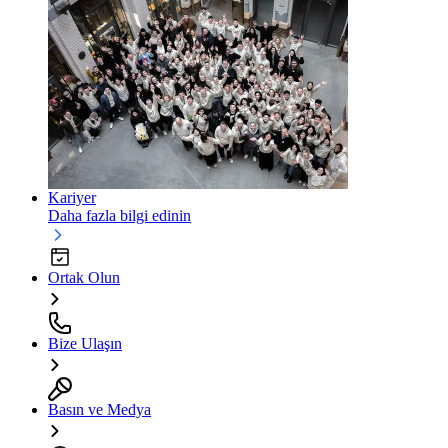
Kariyer
Daha fazla bilgi edinin
Ortak Olun
Bize Ulaşın
Basın ve Medya