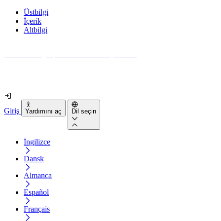
Üstbilgi
İçerik
Altbilgi
Web siteniz gerçekten ne kadar erişilebilir?
2 dakikadan kısa sürede öğrenin
Giriş
Yardımını aç
Dil seçin
İngilizce
Dansk
Almanca
Español
Français