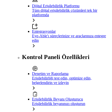
Dijital Erişilebilirlik Platformu
Tüm dijital erişilebilirlik çözümleri tek bir
platformda
Entegrasyonlar
Eye-Able'ı süreçlerinize ve araçlarınıza entegre
edin
Kontrol Paneli Özellikleri
Denetim ve Raporlama
Erişilebilirliği test edin, optimize edin,
belgelendirin ve izleyin
Erişilebilirlik Beyanı Oluşturucu
Erişilebilirlik beyanınızı oluşturun