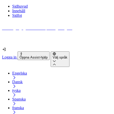
Sidhuvud
Innehåll
Sidfot
Hur tillgänglig är din webbplats egentligen?
Ta reda på det på mindre än 2 minuter
Logga in
Öppna Assist-hjälp
Välj språk
Engelska
Dansk
tyska
Spanska
franska