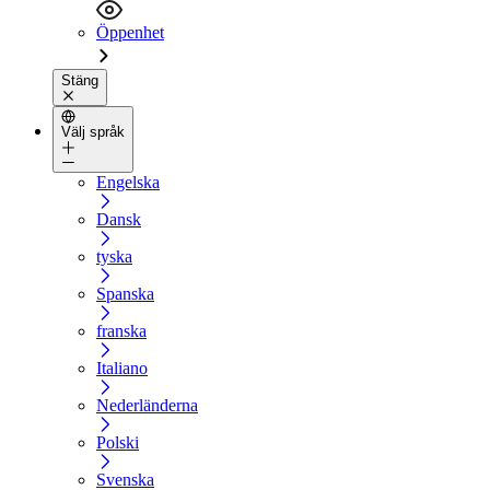
Öppenhet
Stäng
Välj språk
Engelska
Dansk
tyska
Spanska
franska
Italiano
Nederländerna
Polski
Svenska