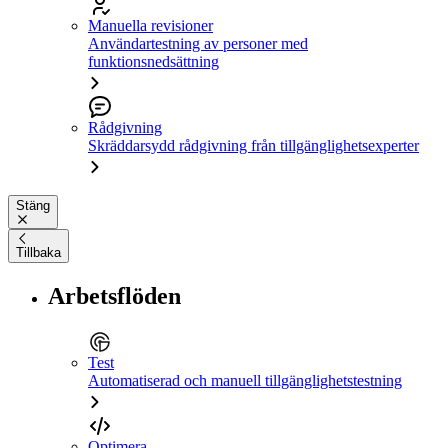
Manuella revisioner
Användartestning av personer med
funktionsnedsättning
Rådgivning
Skräddarsydd rådgivning från tillgänglighetsexperter
Stäng
Tillbaka
Arbetsflöden
Test
Automatiserad och manuell tillgänglighetstestning
Optimera