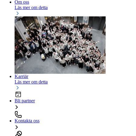
Om oss
Läs mer om detta
Karriär
Läs mer om detta
Bli partner
Kontakta oss