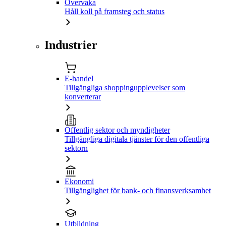
Övervaka
Håll koll på framsteg och status
Industrier
E-handel
Tillgängliga shoppingupplevelser som
konverterar
Offentlig sektor och myndigheter
Tillgängliga digitala tjänster för den offentliga
sektorn
Ekonomi
Tillgänglighet för bank- och finansverksamhet
Utbildning