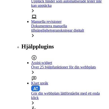
Upptäck hinder som automatiserade tester inte
kan upptäcka
Manuella revisioner
Dokumentera manuella
tillgänglighetsgranskningar digitalt
Hjälpplugins
Assist-widget
Över 25 hjälpfunktioner för din webbplats
Klart språk
Gör din webbplats lättförståelig med ett enda
klick