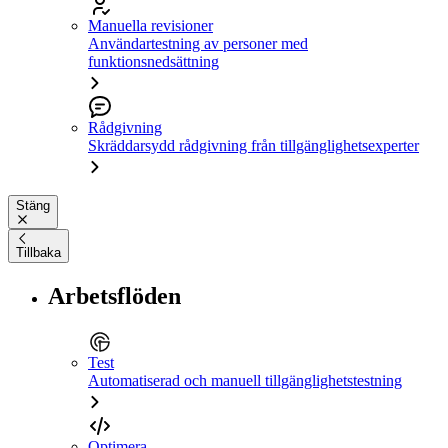
Manuella revisioner
Användartestning av personer med
funktionsnedsättning
Rådgivning
Skräddarsydd rådgivning från tillgänglighetsexperter
Stäng
Tillbaka
Arbetsflöden
Test
Automatiserad och manuell tillgänglighetstestning
Optimera