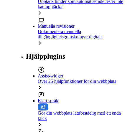
Upptäck hinder som automatiserade tester inte
kan upptäcka
Manuella revisioner
Dokumentera manuella
tillgänglighetsgranskningar digitalt
Hjälpplugins
Assist-widget
Över 25 hjälpfunktioner för din webbplats
Klart språk
Gör din webbplats lättförståelig med ett enda
klick