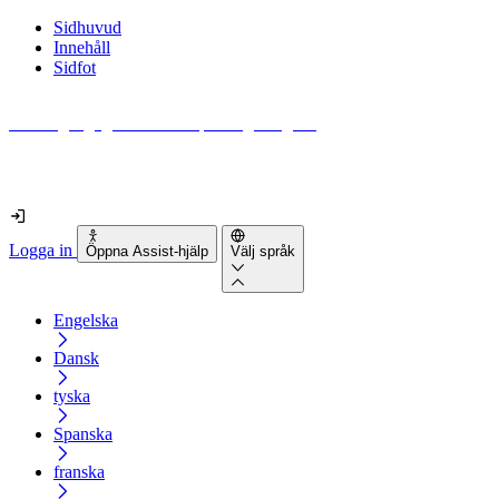
Sidhuvud
Innehåll
Sidfot
Hur tillgänglig är din webbplats egentligen?
Ta reda på det på mindre än 2 minuter
Logga in
Öppna Assist-hjälp
Välj språk
Engelska
Dansk
tyska
Spanska
franska