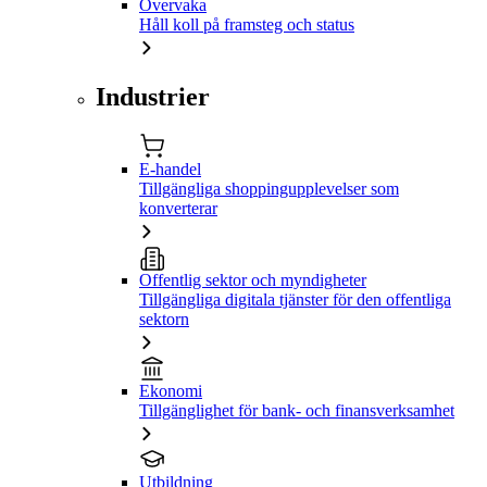
Övervaka
Håll koll på framsteg och status
Industrier
E-handel
Tillgängliga shoppingupplevelser som
konverterar
Offentlig sektor och myndigheter
Tillgängliga digitala tjänster för den offentliga
sektorn
Ekonomi
Tillgänglighet för bank- och finansverksamhet
Utbildning