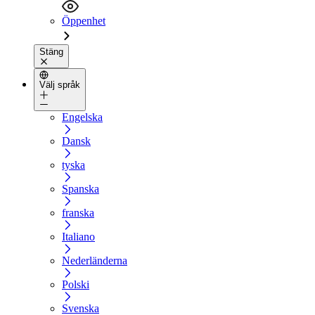
Öppenhet
Stäng
Välj språk
Engelska
Dansk
tyska
Spanska
franska
Italiano
Nederländerna
Polski
Svenska