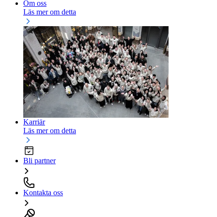
Om oss
Läs mer om detta
Karriär
Läs mer om detta
Bli partner
Kontakta oss