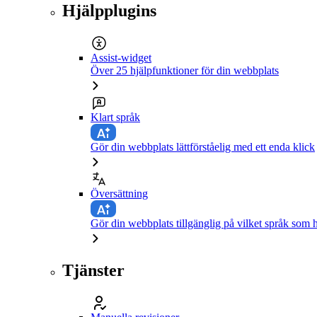
Hjälpplugins
Assist-widget
Över 25 hjälpfunktioner för din webbplats
Klart språk
Gör din webbplats lättförståelig med ett enda klick
Översättning
Gör din webbplats tillgänglig på vilket språk som h
Tjänster