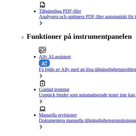
Tillgängliga PDF-filer
Analysera och optimera PDF-filer automatiskt för t
Funktioner på instrumentpanelen
Ally AI-assistent
Få hjälp av Ally med att lösa tillgänglighetsproble
Guidad testning
Upptäck hinder som automatiserade tester inte kan
Manuella revisioner
Dokumentera manuella tillgänglighetsgranskningar 