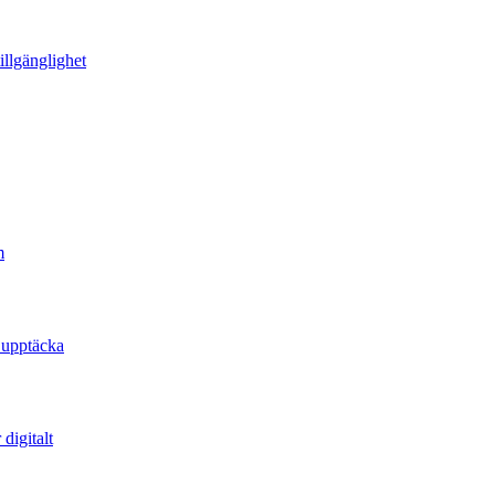
illgänglighet
m
 upptäcka
digitalt