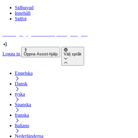
Sidhuvud
Innehåll
Sidfot
Hur tillgänglig är din webbplats egentligen?
Logga in
Öppna Assist-hjälp
Välj språk
Engelska
Dansk
tyska
Spanska
franska
Italiano
Nederländerna