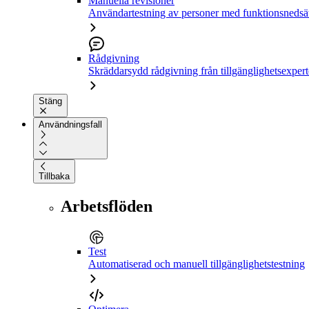
Manuella revisioner
Användartestning av personer med funktionsnedsä
Rådgivning
Skräddarsydd rådgivning från tillgänglighetsexpert
Stäng
Användningsfall
Tillbaka
Arbetsflöden
Test
Automatiserad och manuell tillgänglighetstestning