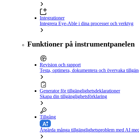
Integrationer
Integrera Eye-Able i dina processer och verktyg
Funktioner på instrumentpanelen
Revision och rapport
Testa, optimera, dokumentera och övervaka tillgän
Generator för tillgänglighetsdeklarationer
Skapa din tillgänglighetsförklaring
Tillgång
Åtgärda många tillgänglighetsproblem med AI med 