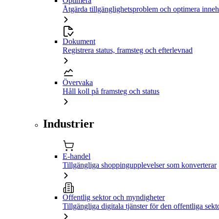
Optimera
Åtgärda tillgänglighetsproblem och optimera inneh
Dokument
Registrera status, framsteg och efterlevnad
Övervaka
Håll koll på framsteg och status
Industrier
E-handel
Tillgängliga shoppingupplevelser som konverterar
Offentlig sektor och myndigheter
Tillgängliga digitala tjänster för den offentliga sekt