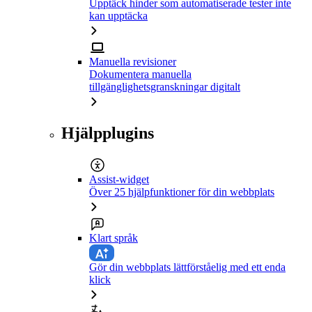
Upptäck hinder som automatiserade tester inte
kan upptäcka
Manuella revisioner
Dokumentera manuella
tillgänglighetsgranskningar digitalt
Hjälpplugins
Assist-widget
Över 25 hjälpfunktioner för din webbplats
Klart språk
Gör din webbplats lättförståelig med ett enda
klick