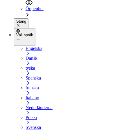
Öppenhet
Stäng
Välj språk
Engelska
Dansk
tyska
Spanska
franska
Italiano
Nederländerna
Polski
Svenska