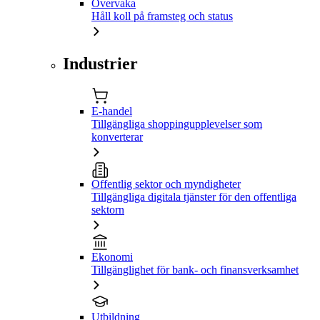
Övervaka
Håll koll på framsteg och status
Industrier
E-handel
Tillgängliga shoppingupplevelser som
konverterar
Offentlig sektor och myndigheter
Tillgängliga digitala tjänster för den offentliga
sektorn
Ekonomi
Tillgänglighet för bank- och finansverksamhet
Utbildning