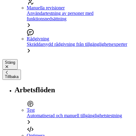
Manuella revisioner
Användartestning av personer med
funktionsnedsättning
Rådgivning
Skräddarsydd rådgivning från tillgänglighetsexperter
Stäng
Tillbaka
Arbetsflöden
Test
Automatiserad och manuell tillgänglighetstestning
Optimera