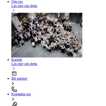
Om oss
Läs mer om detta
Karriär
Läs mer om detta
Bli partner
Kontakta oss