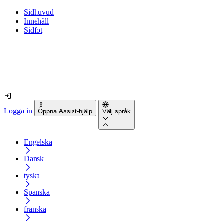
Sidhuvud
Innehåll
Sidfot
Hur tillgänglig är din webbplats egentligen?
Ta reda på det på mindre än 2 minuter
Logga in
Öppna Assist-hjälp
Välj språk
Engelska
Dansk
tyska
Spanska
franska