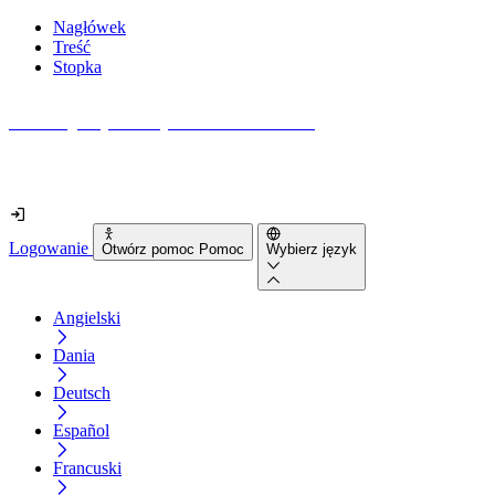
Nagłówek
Treść
Stopka
Jak dostępna jest Twoja strona internetowa?
Dowiedz się w mniej niż 2 minuty
Logowanie
Otwórz pomoc Pomoc
Wybierz język
Angielski
Dania
Deutsch
Español
Francuski