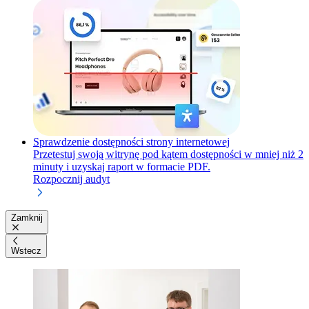
Sprawdzenie dostępności strony internetowej
Przetestuj swoją witrynę pod kątem dostępności w mniej niż 2
minuty i uzyskaj raport w formacie PDF.
Rozpocznij audyt
Zamknij
Wstecz