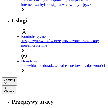
Jednym kliknięciem spraw, by Twoja strona
internetowa była dostępna w dowolnym języku
Usługi
Kontrole ręczne
Testy użytkowników przeprowadzone przez osoby
niepełnosprawne
Doradztwo
Indywidualne doradztwo od ekspertów ds. dostępności
Zamknij
Wstecz
Przepływy pracy