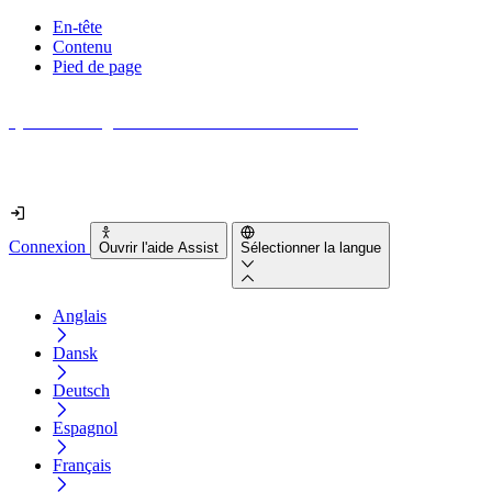
En-tête
Contenu
Pied de page
Quel est le degré d'accessibilité de votre site web ?
Découvrez-le en moins de 2 minutes
Connexion
Ouvrir l'aide Assist
Sélectionner la langue
Anglais
Dansk
Deutsch
Espagnol
Français