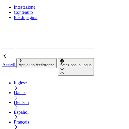
Intestazione
Contenuto
Piè di pagina
Scopri quanto sono accessibili il tuo sito e le tue app.
Prova gratuitamente il tuo sito e il nostro strumento
Accedi
Apri aiuto Assistenza
Seleziona la lingua
Inglese
Dansk
Deutsch
Español
Français