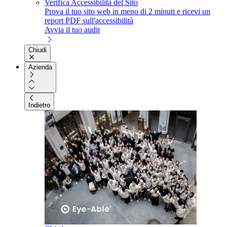
Verifica Accessibilità del Sito
Prova il tuo sito web in meno di 2 minuti e ricevi un
report PDF sull'accessibilità
Avvia il tuo audit
Chiudi
Azienda
Indietro