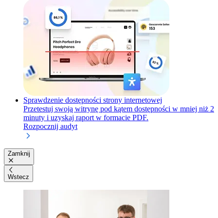
Sprawdzenie dostępności strony internetowej
Przetestuj swoją witrynę pod kątem dostępności w mniej niż 2
minuty i uzyskaj raport w formacie PDF.
Rozpocznij audyt
Zamknij
Wstecz