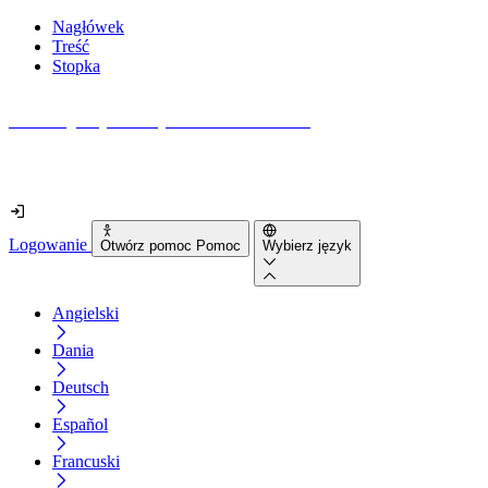
Nagłówek
Treść
Stopka
Jak dostępna jest Twoja strona internetowa?
Dowiedz się w mniej niż 2 minuty
Logowanie
Otwórz pomoc Pomoc
Wybierz język
Angielski
Dania
Deutsch
Español
Francuski