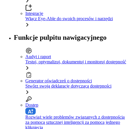
Integracje
Włącz Eye-Able do swoich procesów i narzędzi
Funkcje pulpitu nawigacyjnego
Audyt i raport
Testuj, optymalizuj, dokumentuj i monitoruj dostępność
Generator oświadczeń o dostępności
Stwórz swoją deklarację dotyczącą dostępności
Dostęp
Rozwiąż wiele problemów związanych z dostępnością
za pomocą sztucznej inteligencji za pomocą jednego
kliknięcia