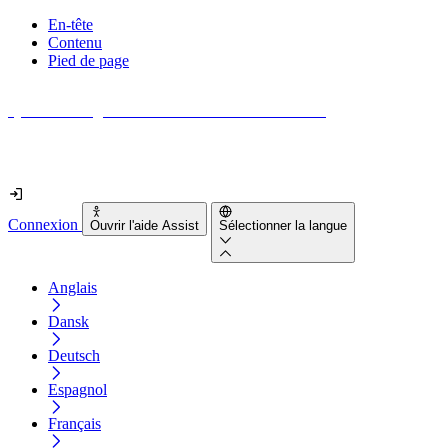
En-tête
Contenu
Pied de page
Quel est le degré d'accessibilité de votre site web ?
Découvrez-le en moins de 2 minutes
Connexion
Ouvrir l'aide Assist
Sélectionner la langue
Anglais
Dansk
Deutsch
Espagnol
Français