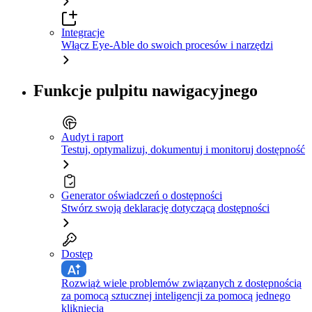
Integracje
Włącz Eye-Able do swoich procesów i narzędzi
Funkcje pulpitu nawigacyjnego
Audyt i raport
Testuj, optymalizuj, dokumentuj i monitoruj dostępność
Generator oświadczeń o dostępności
Stwórz swoją deklarację dotyczącą dostępności
Dostęp
Rozwiąż wiele problemów związanych z dostępnością
za pomocą sztucznej inteligencji za pomocą jednego
kliknięcia