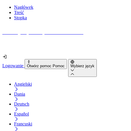
Nagłówek
Treść
Stopka
Jak dostępna jest Twoja strona internetowa?
Dowiedz się w mniej niż 2 minuty
Logowanie
Otwórz pomoc Pomoc
Wybierz język
Angielski
Dania
Deutsch
Español
Francuski