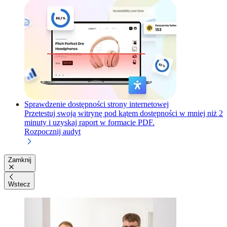
Sprawdzenie dostępności strony internetowej
Przetestuj swoją witrynę pod kątem dostępności w mniej niż 2
minuty i uzyskaj raport w formacie PDF.
Rozpocznij audyt
Zamknij
Wstecz