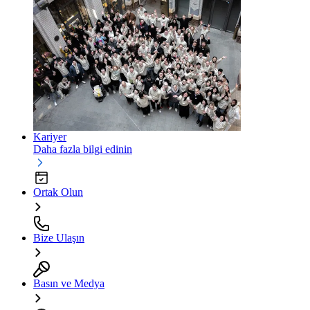
Kariyer
Daha fazla bilgi edinin
Ortak Olun
Bize Ulaşın
Basın ve Medya