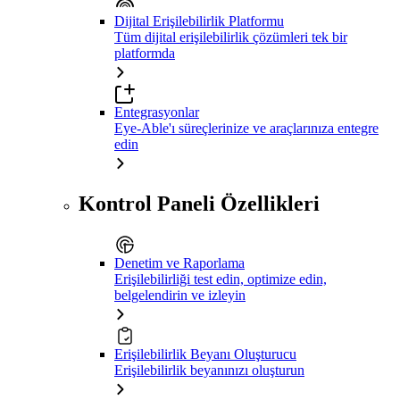
Dijital Erişilebilirlik Platformu
Tüm dijital erişilebilirlik çözümleri tek bir
platformda
Entegrasyonlar
Eye-Able'ı süreçlerinize ve araçlarınıza entegre
edin
Kontrol Paneli Özellikleri
Denetim ve Raporlama
Erişilebilirliği test edin, optimize edin,
belgelendirin ve izleyin
Erişilebilirlik Beyanı Oluşturucu
Erişilebilirlik beyanınızı oluşturun