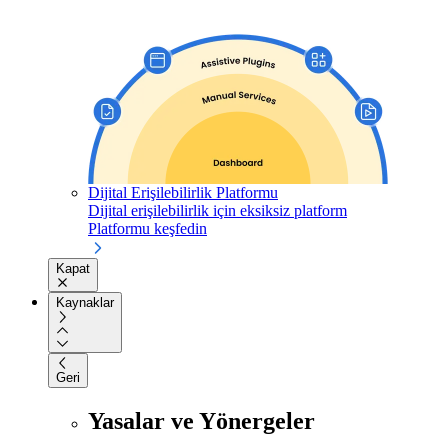
Dijital Erişilebilirlik Platformu
Dijital erişilebilirlik için eksiksiz platform
Platformu keşfedin
Kapat
Kaynaklar
Geri
Yasalar ve Yönergeler