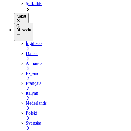
Şeffaflık
Kapat
Dil seçin
İngilizce
Dansk
Almanca
Español
Français
İtalyan
Nederlands
Polski
Svenska