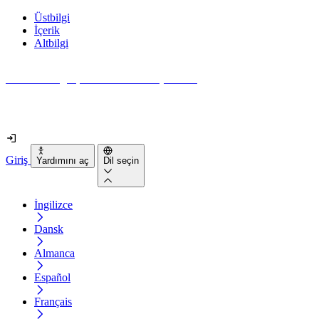
Üstbilgi
İçerik
Altbilgi
Web siteniz gerçekten ne kadar erişilebilir?
2 dakikadan kısa sürede öğrenin
Giriş
Yardımını aç
Dil seçin
İngilizce
Dansk
Almanca
Español
Français