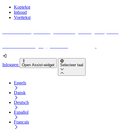
Koptekst
Inhoud
Voettekst
Geen idee waar je moet beginnen met digitale toegankelijkheid?
Download vandaag nog gratis onze
EAA-checklist
!
Inloggen
Open Assist-widget
Selecteer taal
Engels
Dansk
Deutsch
Español
Français