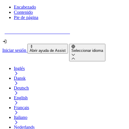
Encabezado
Contenido
Pie de página
¿Tu sitio web es realmente accesible?
Iniciar sesión
Abrir ayuda de Assist
Seleccionar idioma
Inglés
Dansk
Deutsch
English
Français
Italiano
Nederlands