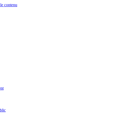
 le contenu
ent
blic