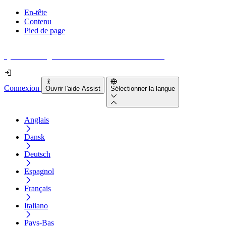
En-tête
Contenu
Pied de page
Quel est le degré d'accessibilité de votre site web ?
Connexion
Ouvrir l'aide Assist
Sélectionner la langue
Anglais
Dansk
Deutsch
Espagnol
Français
Italiano
Pays-Bas