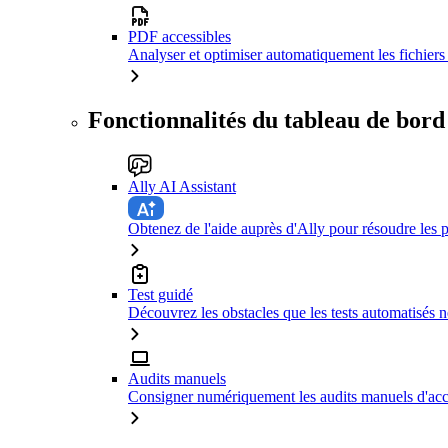
PDF accessibles
Analyser et optimiser automatiquement les fichiers 
Fonctionnalités du tableau de bord
Ally AI Assistant
Obtenez de l'aide auprès d'Ally pour résoudre les p
Test guidé
Découvrez les obstacles que les tests automatisés n
Audits manuels
Consigner numériquement les audits manuels d'acce