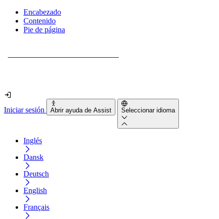
Encabezado
Contenido
Pie de página
¿Tu sitio web es realmente accesible?
Descúbrelo en menos de 2 minutos.
Iniciar sesión
Abrir ayuda de Assist
Seleccionar idioma
Inglés
Dansk
Deutsch
English
Français