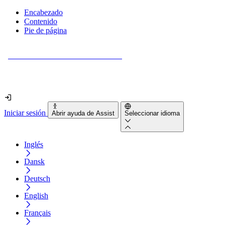
Encabezado
Contenido
Pie de página
¿Tu sitio web es realmente accesible?
Descúbrelo en menos de 2 minutos.
Iniciar sesión
Abrir ayuda de Assist
Seleccionar idioma
Inglés
Dansk
Deutsch
English
Français