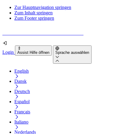
Zur Hauptnavigation springen
Zum Inhalt springen
Zum Footer springen
Wie barrierefrei ist deine Website wirklich?
Login
Assist Hilfe öffnen
Sprache auswählen
English
Dansk
Deutsch
Español
Français
Italiano
Nederlands