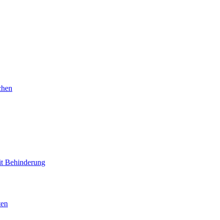
chen
mit Behinderung
ten