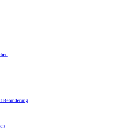
chen
mit Behinderung
ten