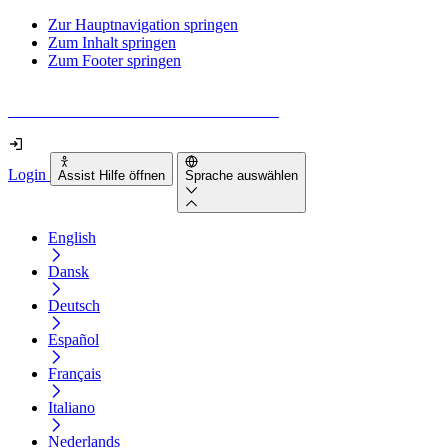
Zur Hauptnavigation springen
Zum Inhalt springen
Zum Footer springen
Wie barrierefrei ist deine Website wirklich?
Login
Assist Hilfe öffnen
Sprache auswählen
English
Dansk
Deutsch
Español
Français
Italiano
Nederlands