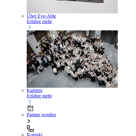
Über Eye-Able
Erfahre mehr
Karriere
Erfahre mehr
Partner werden
Kontakt