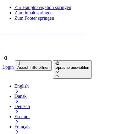
Zur Hauptnavigation springen
Zum Inhalt springen
Zum Footer springen
Wie barrierefrei ist deine Website wirklich?
Finde es in nur 2 Minuten heraus
Login
Assist Hilfe öffnen
Sprache auswählen
English
Dansk
Deutsch
Español
Français