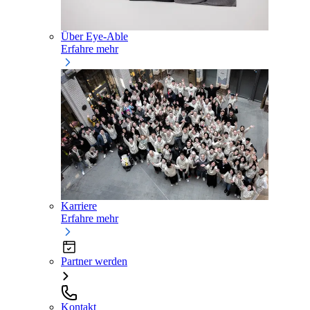
Über Eye-Able
Erfahre mehr
Karriere
Erfahre mehr
Partner werden
Kontakt