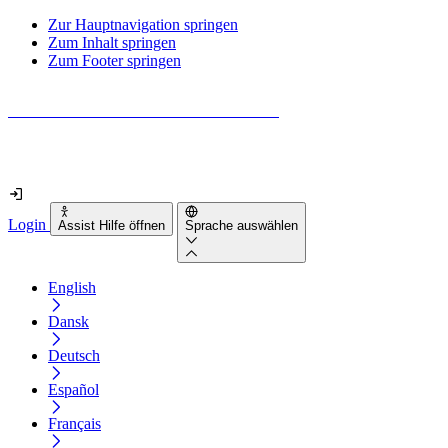
Zur Hauptnavigation springen
Zum Inhalt springen
Zum Footer springen
Wie barrierefrei ist deine Website wirklich?
Finde es in nur 2 Minuten heraus
Login
Assist Hilfe öffnen
Sprache auswählen
English
Dansk
Deutsch
Español
Français