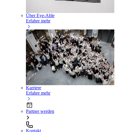
Über Eye-Able
Erfahre mehr
Karriere
Erfahre mehr
Partner werden
Kontakt