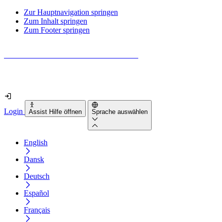
Zur Hauptnavigation springen
Zum Inhalt springen
Zum Footer springen
Wie barrierefrei ist deine Website wirklich?
Finde es in nur 2 Minuten heraus
Login
Assist Hilfe öffnen
Sprache auswählen
English
Dansk
Deutsch
Español
Français