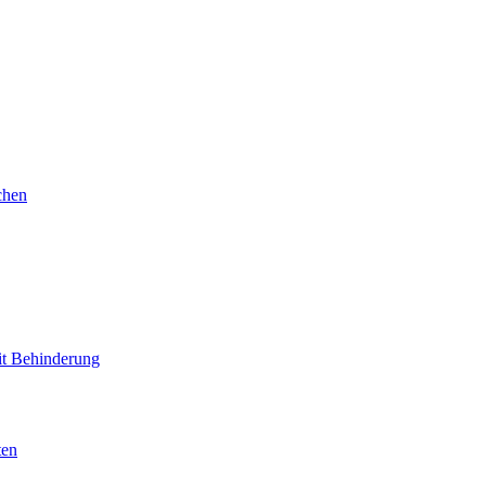
chen
mit Behinderung
ten