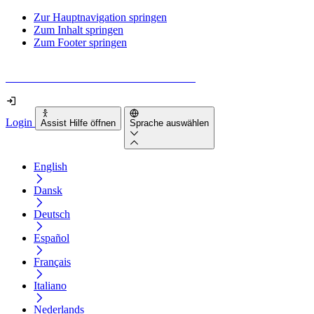
Zur Hauptnavigation springen
Zum Inhalt springen
Zum Footer springen
Wie barrierefrei ist deine Website wirklich?
Login
Assist Hilfe öffnen
Sprache auswählen
English
Dansk
Deutsch
Español
Français
Italiano
Nederlands