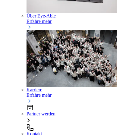
Über Eye-Able
Erfahre mehr
Karriere
Erfahre mehr
Partner werden
Kontakt