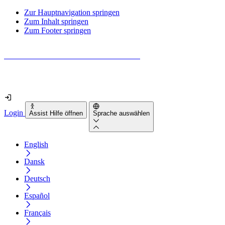
Zur Hauptnavigation springen
Zum Inhalt springen
Zum Footer springen
Wie barrierefrei ist deine Website wirklich?
Finde es in nur 2 Minuten heraus
Login
Assist Hilfe öffnen
Sprache auswählen
English
Dansk
Deutsch
Español
Français