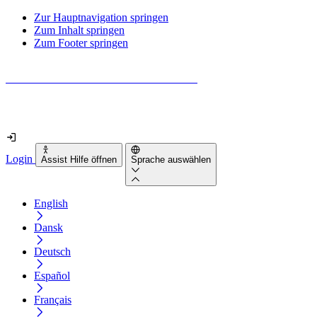
Zur Hauptnavigation springen
Zum Inhalt springen
Zum Footer springen
Wie barrierefrei ist deine Website wirklich?
Finde es in nur 2 Minuten heraus
Login
Assist Hilfe öffnen
Sprache auswählen
English
Dansk
Deutsch
Español
Français