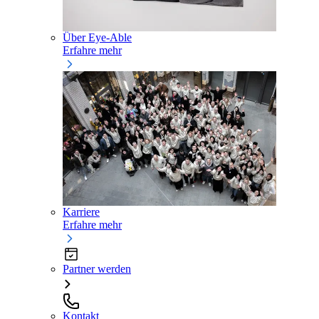
Über Eye-Able
Erfahre mehr
Karriere
Erfahre mehr
Partner werden
Kontakt