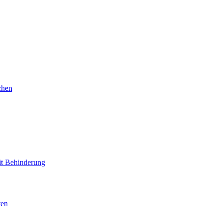
chen
mit Behinderung
ten