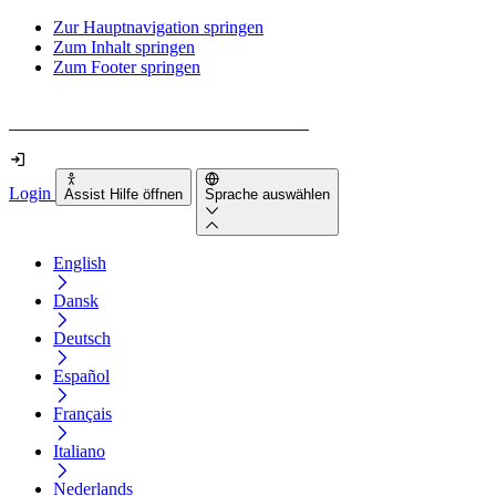
Zur Hauptnavigation springen
Zum Inhalt springen
Zum Footer springen
Wie barrierefrei ist deine Website wirklich?
Login
Assist Hilfe öffnen
Sprache auswählen
English
Dansk
Deutsch
Español
Français
Italiano
Nederlands