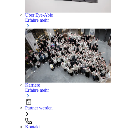
Über Eye-Able
Erfahre mehr
Karriere
Erfahre mehr
Partner werden
Kontakt