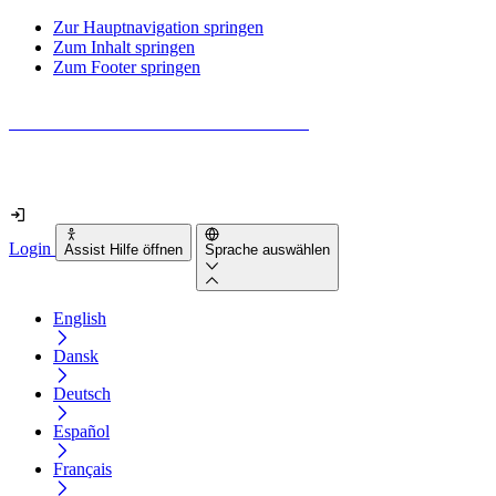
Zur Hauptnavigation springen
Zum Inhalt springen
Zum Footer springen
Wie barrierefrei ist deine Website wirklich?
Finde es in nur 2 Minuten heraus
Login
Assist Hilfe öffnen
Sprache auswählen
English
Dansk
Deutsch
Español
Français