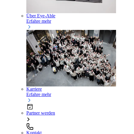
Über Eye-Able
Erfahre mehr
Karriere
Erfahre mehr
Partner werden
Kontakt