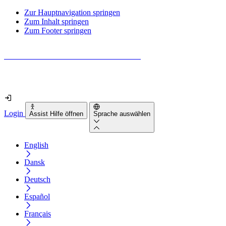
Zur Hauptnavigation springen
Zum Inhalt springen
Zum Footer springen
Wie barrierefrei ist deine Website wirklich?
Finde es in nur 2 Minuten heraus
Login
Assist Hilfe öffnen
Sprache auswählen
English
Dansk
Deutsch
Español
Français