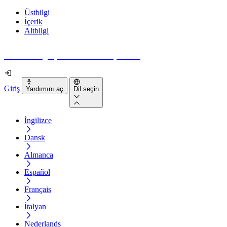
Üstbilgi
İçerik
Altbilgi
Web siteniz gerçekten ne kadar erişilebilir?
Giriş
Yardımını aç
Dil seçin
İngilizce
Dansk
Almanca
Español
Français
İtalyan
Nederlands