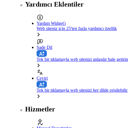
Yardımcı Eklentiler
Yardım Widget'ı
Web siteniz için 25'ten fazla yardımcı özellik
Sade Dil
Tek bir tıklamayla web sitenizi anlaşılır hale getirin
Çeviri
Tek bir tıklamayla web sitenizi her dilde erişilebilir
Hizmetler