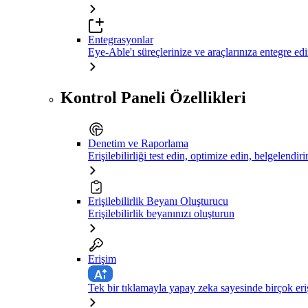
Entegrasyonlar
Eye-Able'ı süreçlerinize ve araçlarınıza entegre ed
Kontrol Paneli Özellikleri
Denetim ve Raporlama
Erişilebilirliği test edin, optimize edin, belgelendiri
Erişilebilirlik Beyanı Oluşturucu
Erişilebilirlik beyanınızı oluşturun
Erişim
Tek bir tıklamayla yapay zeka sayesinde birçok eriş