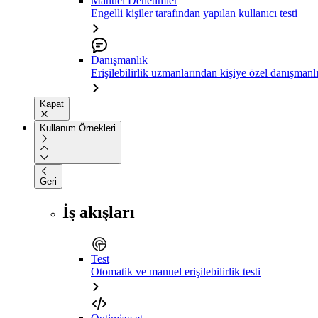
Manuel Denetimler
Engelli kişiler tarafından yapılan kullanıcı testi
Danışmanlık
Erişilebilirlik uzmanlarından kişiye özel danışmanl
Kapat
Kullanım Örnekleri
Geri
İş akışları
Test
Otomatik ve manuel erişilebilirlik testi