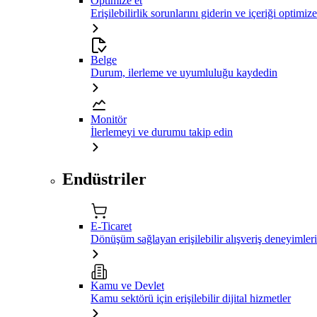
Optimize et
Erişilebilirlik sorunlarını giderin ve içeriği optimiz
Belge
Durum, ilerleme ve uyumluluğu kaydedin
Monitör
İlerlemeyi ve durumu takip edin
Endüstriler
E-Ticaret
Dönüşüm sağlayan erişilebilir alışveriş deneyimleri
Kamu ve Devlet
Kamu sektörü için erişilebilir dijital hizmetler