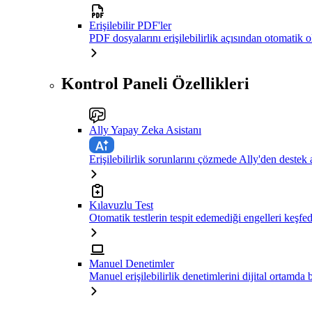
Erişilebilir PDF'ler
PDF dosyalarını erişilebilirlik açısından otomatik 
Kontrol Paneli Özellikleri
Ally Yapay Zeka Asistanı
Erişilebilirlik sorunlarını çözmede Ally'den destek 
Kılavuzlu Test
Otomatik testlerin tespit edemediği engelleri keşfe
Manuel Denetimler
Manuel erişilebilirlik denetimlerini dijital ortamda