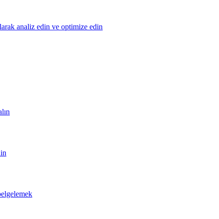
olarak analiz edin ve optimize edin
alın
din
 belgelemek