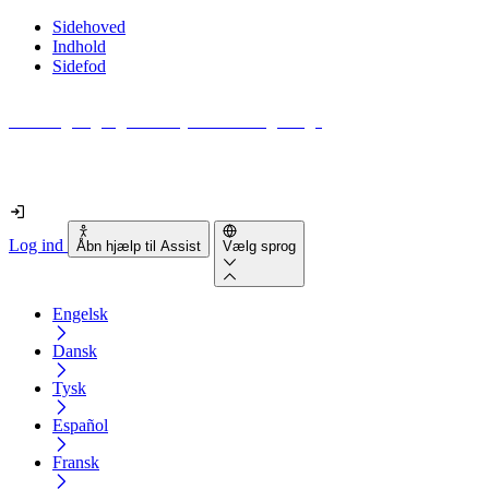
Sidehoved
Indhold
Sidefod
Hvor tilgængelig er din hjemmeside egentlig?
Find ud af det på mindre end 2 minutter
Log ind
Åbn hjælp til Assist
Vælg sprog
Engelsk
Dansk
Tysk
Español
Fransk