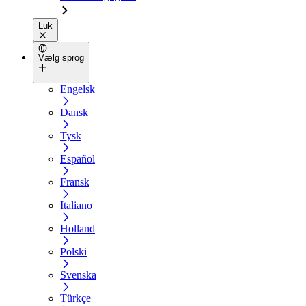
Luk
Vælg sprog
Engelsk
Dansk
Tysk
Español
Fransk
Italiano
Holland
Polski
Svenska
Türkçe