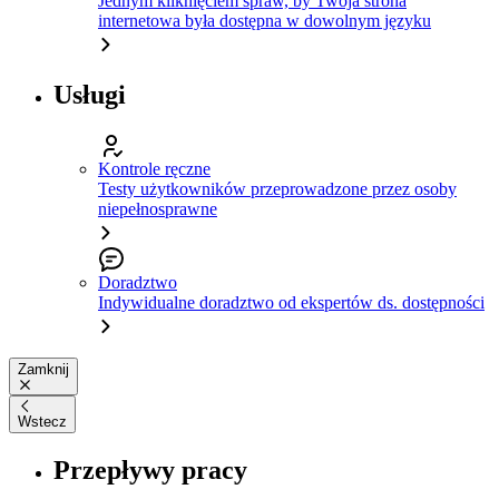
Jednym kliknięciem spraw, by Twoja strona
internetowa była dostępna w dowolnym języku
Usługi
Kontrole ręczne
Testy użytkowników przeprowadzone przez osoby
niepełnosprawne
Doradztwo
Indywidualne doradztwo od ekspertów ds. dostępności
Zamknij
Wstecz
Przepływy pracy