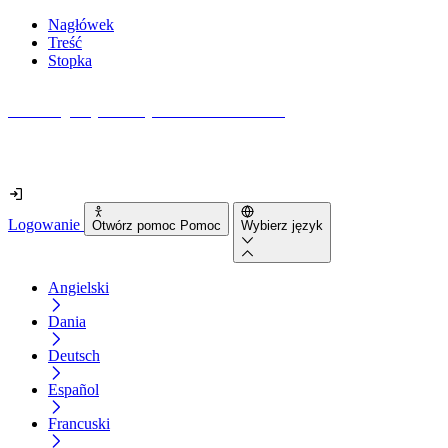
Nagłówek
Treść
Stopka
Jak dostępna jest Twoja strona internetowa?
Dowiedz się w mniej niż 2 minuty
Logowanie
Otwórz pomoc Pomoc
Wybierz język
Angielski
Dania
Deutsch
Español
Francuski