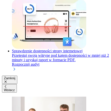
Sprawdzenie dostępności strony internetowej
Przetestuj swoją witrynę pod kątem dostępności w mniej niż 2
minuty i uzyskaj raport w formacie PDF.
Rozpocznij audyt
Zamknij
Wstecz