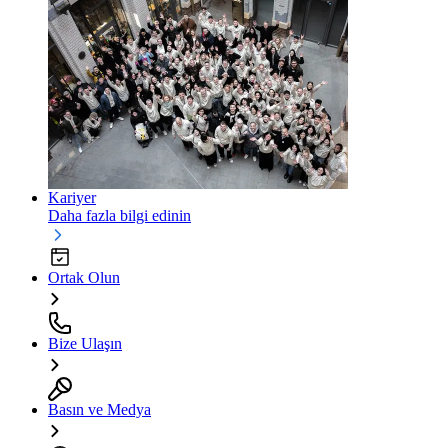
Kariyer
Daha fazla bilgi edinin
Ortak Olun
Bize Ulaşın
Basın ve Medya