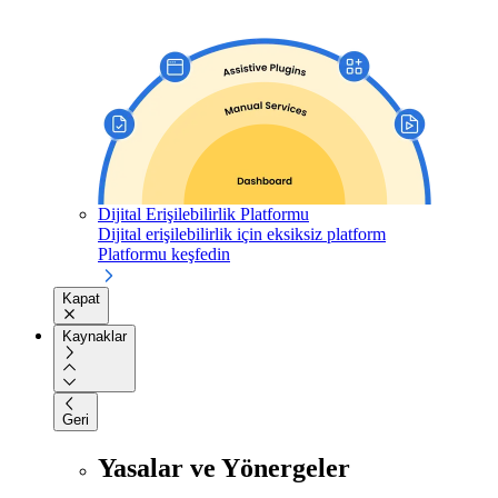
Dijital Erişilebilirlik Platformu
Dijital erişilebilirlik için eksiksiz platform
Platformu keşfedin
Kapat
Kaynaklar
Geri
Yasalar ve Yönergeler