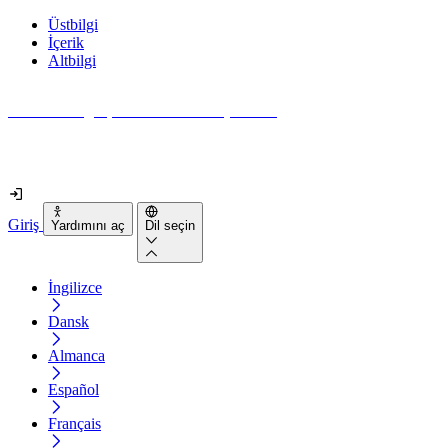
Üstbilgi
İçerik
Altbilgi
Web siteniz gerçekten ne kadar erişilebilir?
2 dakikadan kısa sürede öğrenin
Giriş
Yardımını aç
Dil seçin
İngilizce
Dansk
Almanca
Español
Français