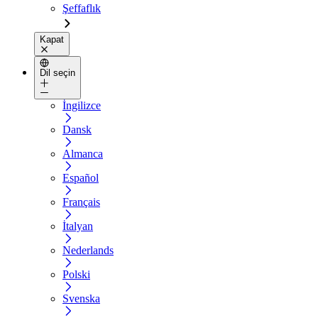
Şeffaflık
Kapat
Dil seçin
İngilizce
Dansk
Almanca
Español
Français
İtalyan
Nederlands
Polski
Svenska