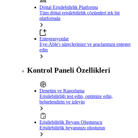
Dijital Erişilebilirlik Platformu
Tüm dijital erişilebilirlik çözümleri tek bir
platformda
Entegrasyonlar
Eye-Able'ı süreçlerinize ve araçlarınıza entegre
edin
Kontrol Paneli Özellikleri
Denetim ve Raporlama
Erişilebilirliği test edin, optimize edin,
belgelendirin ve izleyin
Erişilebilirlik Beyanı Oluşturucu
Erişilebilirlik beyanınızı oluşturun