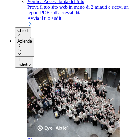
Verifica Accessibilità del Sito
Prova il tuo sito web in meno di 2 minuti e ricevi un
report PDF sull'accessibilità
Avvia il tuo audit
Chiudi
Azienda
Indietro