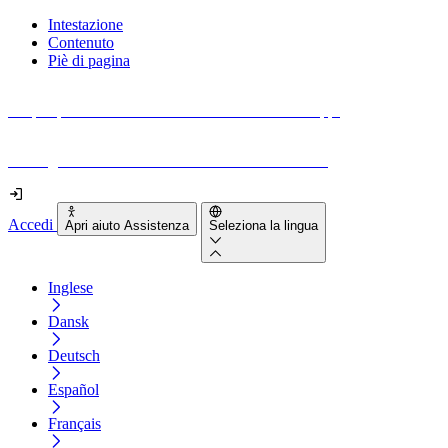
Intestazione
Contenuto
Piè di pagina
Scopri quanto sono accessibili il tuo sito e le tue app.
Prova gratuitamente il tuo sito e il nostro strumento
Accedi
Apri aiuto Assistenza
Seleziona la lingua
Inglese
Dansk
Deutsch
Español
Français