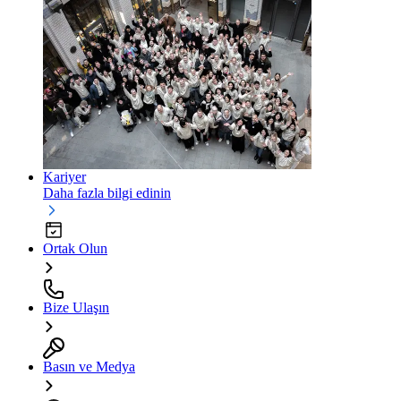
Kariyer
Daha fazla bilgi edinin
Ortak Olun
Bize Ulaşın
Basın ve Medya