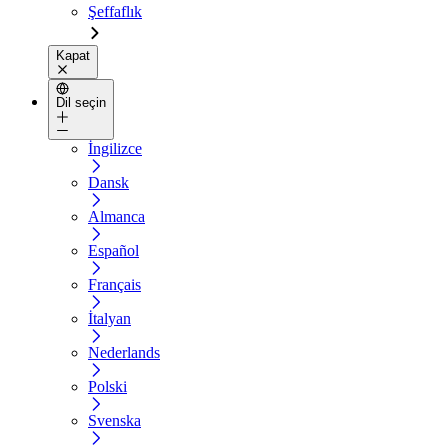
Şeffaflık
Kapat
Dil seçin
İngilizce
Dansk
Almanca
Español
Français
İtalyan
Nederlands
Polski
Svenska