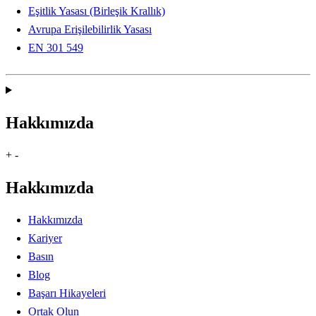
Eşitlik Yasası (Birleşik Krallık)
Avrupa Erişilebilirlik Yasası
EN 301 549
Hakkımızda
+
-
Hakkımızda
Hakkımızda
Kariyer
Basın
Blog
Başarı Hikayeleri
Ortak Olun