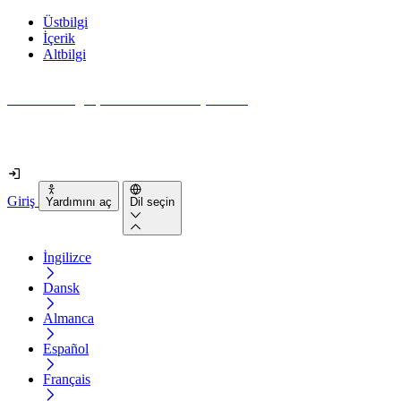
Üstbilgi
İçerik
Altbilgi
Web siteniz gerçekten ne kadar erişilebilir?
2 dakikadan kısa sürede öğrenin
Giriş
Yardımını aç
Dil seçin
İngilizce
Dansk
Almanca
Español
Français