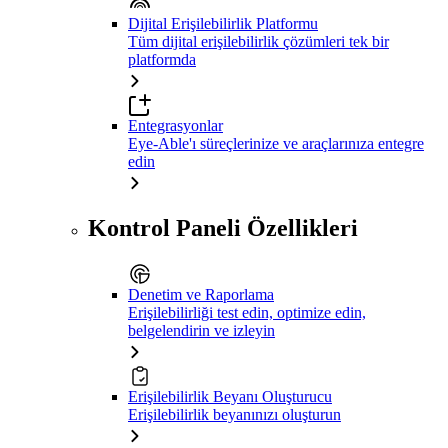
Dijital Erişilebilirlik Platformu
Tüm dijital erişilebilirlik çözümleri tek bir
platformda
Entegrasyonlar
Eye-Able'ı süreçlerinize ve araçlarınıza entegre
edin
Kontrol Paneli Özellikleri
Denetim ve Raporlama
Erişilebilirliği test edin, optimize edin,
belgelendirin ve izleyin
Erişilebilirlik Beyanı Oluşturucu
Erişilebilirlik beyanınızı oluşturun