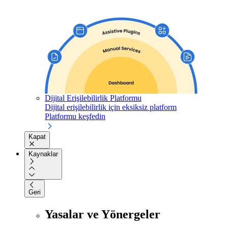
Dijital Erişilebilirlik Platformu
Dijital erişilebilirlik için eksiksiz platform
Platformu keşfedin
Kapat
Kaynaklar
Geri
Yasalar ve Yönergeler