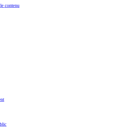
 le contenu
ent
blic