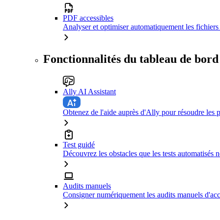
PDF accessibles
Analyser et optimiser automatiquement les fichiers 
Fonctionnalités du tableau de bord
Ally AI Assistant
Obtenez de l'aide auprès d'Ally pour résoudre les p
Test guidé
Découvrez les obstacles que les tests automatisés n
Audits manuels
Consigner numériquement les audits manuels d'acce