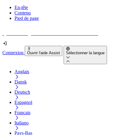
En-tête
Contenu
Pied de page
Quel est le degré d'accessibilité de votre site web ?
Connexion
Ouvrir l'aide Assist
Sélectionner la langue
Anglais
Dansk
Deutsch
Espagnol
Français
Italiano
Pays-Bas