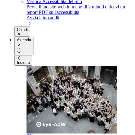
Verifica Accessibilità del Sito
Prova il tuo sito web in meno di 2 minuti e ricevi un
report PDF sull'accessibilità
Avvia il tuo audit
Chiudi
Azienda
Indietro