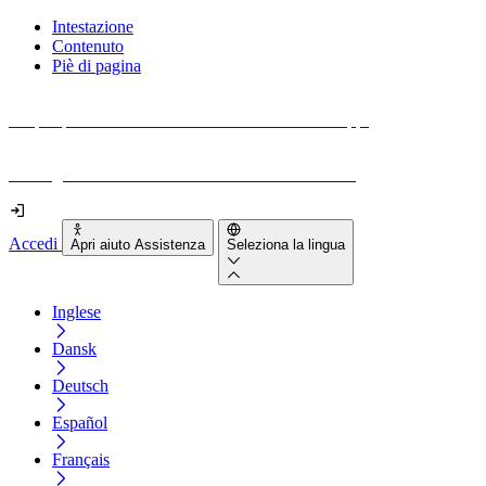
Intestazione
Contenuto
Piè di pagina
Scopri quanto sono accessibili il tuo sito e le tue app.
Prova gratuitamente il tuo sito e il nostro strumento
Accedi
Apri aiuto Assistenza
Seleziona la lingua
Inglese
Dansk
Deutsch
Español
Français