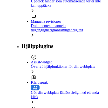
Upptäck hinder som automatiserade tester inte
kan upptäcka
Manuella revisioner
Dokumentera manuella
tillgänglighetsgranskningar digitalt
Hjälpplugins
Assist-widget
Över 25 hjälpfunktioner för din webbplats
Klart språk
Gör din webbplats lättförståelig med ett enda
klick