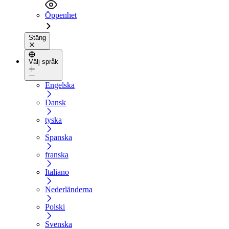
Öppenhet
Stäng
Välj språk
Engelska
Dansk
tyska
Spanska
franska
Italiano
Nederländerna
Polski
Svenska