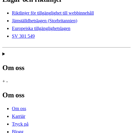
Riktlinjer för tillgänglighet till webbinnehåll
Jämställdhetslagen (Storbritannien)
Europeiska tillgänglighetslagen
SV 301 549
Om oss
+
-
Om oss
Om oss
Karriär
Tryck på
Blogg