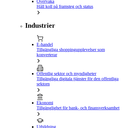
Övervaka
Håll koll på framsteg och status
Industrier
E-handel
Tillgängliga shoppingupplevelser som
konverterar
Offentlig sektor och myndigheter
Tillgängliga digitala tjänster för den offentliga
sektorn
Ekonomi
Tillgänglighet för bank- och finansverksamhet
Utbildning