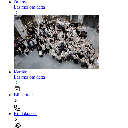
Om oss
Läs mer om detta
Karriär
Läs mer om detta
Bli partner
Kontakta oss