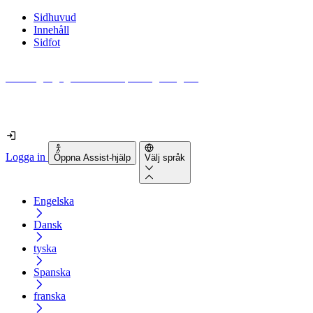
Sidhuvud
Innehåll
Sidfot
Hur tillgänglig är din webbplats egentligen?
Ta reda på det på mindre än 2 minuter
Logga in
Öppna Assist-hjälp
Välj språk
Engelska
Dansk
tyska
Spanska
franska