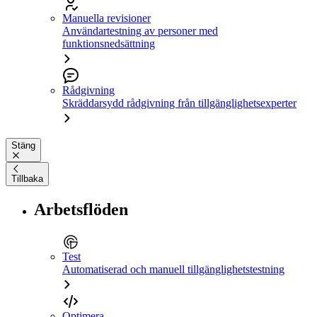
Manuella revisioner
Användartestning av personer med
funktionsnedsättning
Rådgivning
Skräddarsydd rådgivning från tillgänglighetsexperter
Stäng
Tillbaka
Arbetsflöden
Test
Automatiserad och manuell tillgänglighetstestning
Optimera