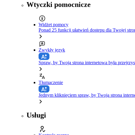
Wtyczki pomocnicze
Widżet pomocy
Ponad 25 funkcji ułatwień dostępu dla Twojej stro
Zwykły język
Spraw, by Twoja strona internetowa była przejrzys
Tłumaczenie
Jednym kliknięciem spraw, by Twoja strona inte
Usługi