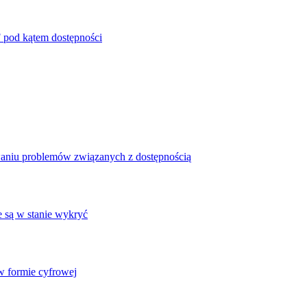
 pod kątem dostępności
waniu problemów związanych z dostępnością
e są w stanie wykryć
 formie cyfrowej