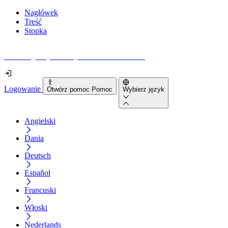
Nagłówek
Treść
Stopka
Jak dostępna jest Twoja strona internetowa?
Logowanie
Otwórz pomoc Pomoc
Wybierz język
Angielski
Dania
Deutsch
Español
Francuski
Włoski
Nederlands