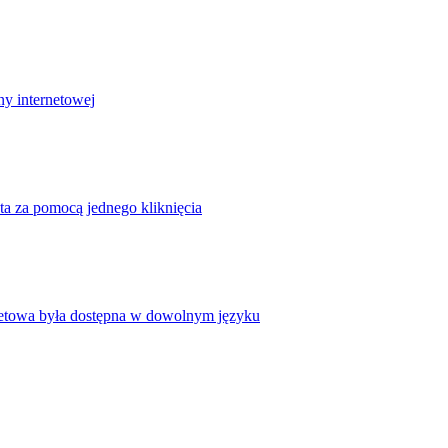
ny internetowej
ta za pomocą jednego kliknięcia
rnetowa była dostępna w dowolnym języku