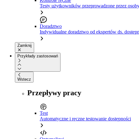
Kontrole ręczne
Testy użytkowników przeprowadzone przez osoby
Doradztwo
Indywidualne doradztwo od ekspertów ds. dostępn
Zamknij
Przykłady zastosowań
Wstecz
Przepływy pracy
Test
Automatyczne i ręczne testowanie dostępności