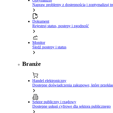
Optymalizuj
Napraw problemy z dostępnością i zoptymalizuj tr
Dokument
Rejestruj status, postępy i zgodność
Monitor
Śledź postępy i status
Branże
Handel elektroniczny
Dostępne doświadczenia zakupowe, które przekład
Sektor publiczny i rządowy
Dostępne usługi cyfrowe dla sektora publicznego