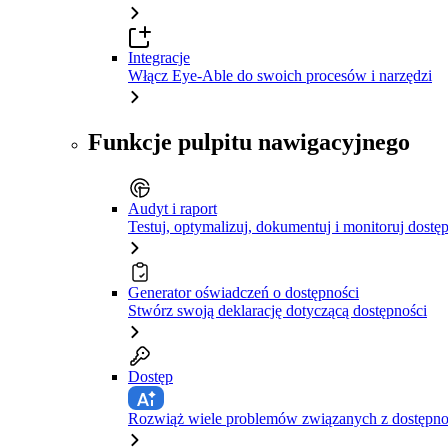
Integracje
Włącz Eye-Able do swoich procesów i narzędzi
Funkcje pulpitu nawigacyjnego
Audyt i raport
Testuj, optymalizuj, dokumentuj i monitoruj dostę
Generator oświadczeń o dostępności
Stwórz swoją deklarację dotyczącą dostępności
Dostęp
Rozwiąż wiele problemów związanych z dostępnośc