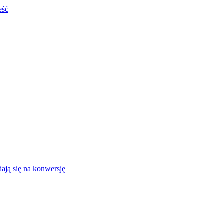
eść
ają się na konwersję