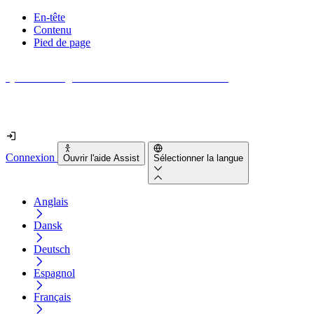
En-tête
Contenu
Pied de page
Quel est le degré d'accessibilité de votre site web ?
Découvrez-le en moins de 2 minutes
Connexion
Ouvrir l'aide Assist
Sélectionner la langue
Anglais
Dansk
Deutsch
Espagnol
Français