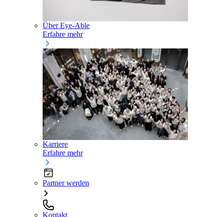
Über Eye-Able
Erfahre mehr
Karriere
Erfahre mehr
Partner werden
Kontakt