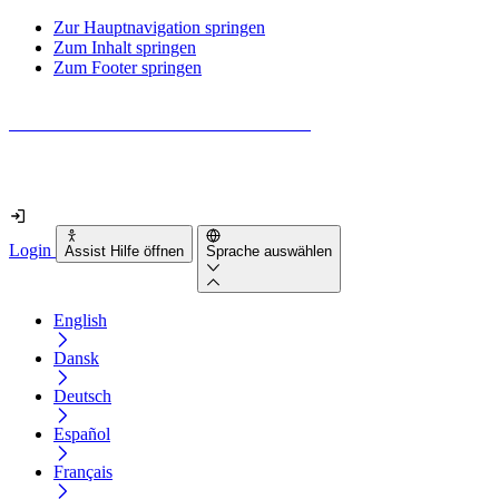
Zur Hauptnavigation springen
Zum Inhalt springen
Zum Footer springen
Wie barrierefrei ist deine Website wirklich?
Finde es in nur 2 Minuten heraus
Login
Assist Hilfe öffnen
Sprache auswählen
English
Dansk
Deutsch
Español
Français